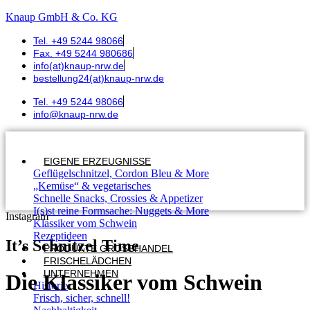
Knaup GmbH & Co. KG
Tel. +49 5244 98066
Fax. +49 5244 980686
info(at)knaup-nrw.de
bestellung24(at)knaup-nrw.de
Tel. +49 5244 98066
info@knaup-nrw.de
EIGENE ERZEUGNISSE
Geflügelschnitzel, Cordon Bleu & More
„Kemüse“ & vegetarisches
Schnelle Snacks, Crossies & Appetizer
I(s)st reine Formsache: Nuggets & More
Instagram
Klassiker vom Schwein
Rezeptideen
It’s Schnitzel Time
PRODUKTE GROSSHANDEL
FRISCHELÄDCHEN
UNTERNEHMEN
Die Klassiker vom Schwein
Historie
Frisch, sicher, schnell!