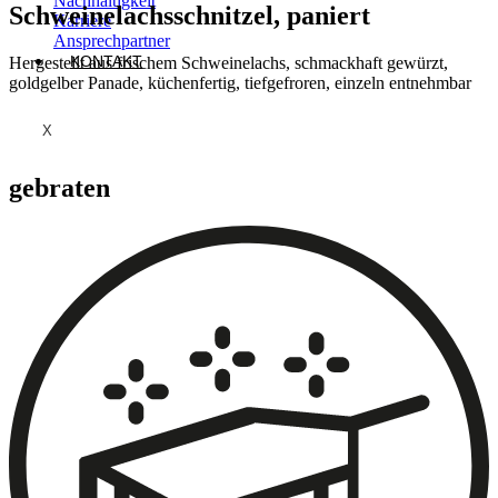
Nachhaltigkeit
Schweinelachsschnitzel, paniert
Karriere
Ansprechpartner
KONTAKT
Hergestellt aus frischem Schweinelachs, schmackhaft gewürzt,
goldgelber Panade, küchenfertig, tiefgefroren, einzeln entnehmbar
X
gebraten