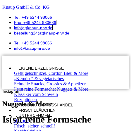
Knaup GmbH & Co. KG
Tel. +49 5244 98066
Fax. +49 5244 980686
info(at)knaup-nrw.de
bestellung24(at)knaup-nrw.de
Tel. +49 5244 98066
info@knaup-nrw.de
EIGENE ERZEUGNISSE
Geflügelschnitzel, Cordon Bleu & More
„Kemüse“ & vegetarisches
Schnelle Snacks, Crossies & Appetizer
I(s)st reine Formsache: Nuggets & More
Instagram
Klassiker vom Schwein
Rezeptideen
Nuggets & More
PRODUKTE GROSSHANDEL
FRISCHELÄDCHEN
UNTERNEHMEN
Is(s)t reine Formsache
Historie
Frisch, sicher, schnell!