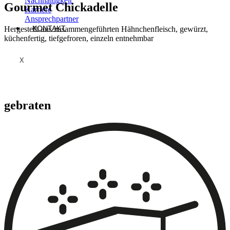
Nachhaltigkeit
Gourmet Chickadelle
Karriere
Ansprechpartner
KONTAKT
Hergestellt aus zusammengeführten Hähnchenfleisch, gewürzt,
küchenfertig, tiefgefroren, einzeln entnehmbar
X
gebraten